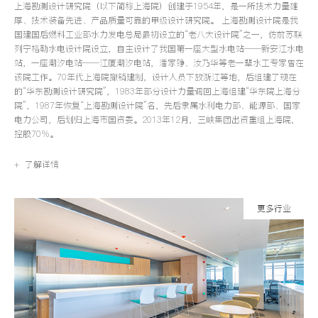
上海勘测设计研究院（以下简称上海院）创建于1954年，是一所技术力量雄
厚、技术装备先进、产品质量可靠的甲级设计研究院。 上海勘测设计院是我
国建国后燃料工业部水力发电总局最初设立的“老八大设计院”之一，仿前苏联
列宁格勒水电设计院设立，自主设计了我国第一座大型水电站——新安江水电
站，一座潮汐电站——江厦潮汐电站，潘家铮、汝乃华等老一辈水工专家曾在
该院工作。70年代上海院撤销建制，设计人员下放浙江等地，后组建了现在
的“华东勘测设计研究院”，1983年部分设计力量调回上海组建“华东院上海分
院”，1987年恢复“上海勘测设计院”名，先后隶属水利电力部、能源部、国家
电力公司，后划归上海市国资委。2013年12月，三峡集团出资重组上海院，
控股70%。
+ 了解详情
更多行业