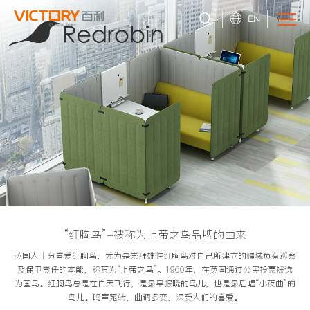
EN
“红胸鸟”-被称为上帝之鸟品牌的由来
英国人十分喜爱红胸鸟，尤为是崇拜雄性红胸鸟对自己所建立的疆域负有巡察
及保卫责任的本能，称其为“上帝之鸟”。1960年，在英国通过公民投票被选
为国鸟。红胸鸟总是在白天飞行，是最早报晓的鸟儿，也是最后唱“小夜曲”的
鸟儿。鸣声宛转，曲调多变，深受人们的喜爱。