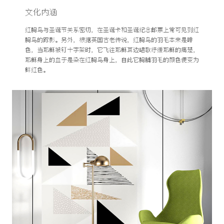
文化内涵
红胸鸟与圣诞节关系密切，在圣诞卡和圣诞纪念邮票上常可见到红
胸鸟的踪影。另外，根据英国古老传说，红胸鸟的羽毛本来是啡
色，当耶稣被钉十字架时，它飞往耶稣耳边唱歌纾缓耶稣的痛楚，
耶稣身上的血于是染在红胸鸟身上，自此它胸脯羽毛的颜色便变为
鲜红色。