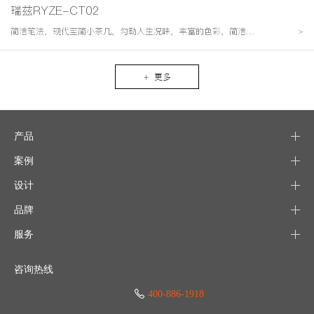
瑞兹RYZE-CT02
简洁笔法，现代至简小茶几，勾勒人生况味，丰富的色彩，简洁的造型，点缀办公空间。
>
+ 更多
产品
案例
设计
品牌
服务
咨询热线
400-886-1918