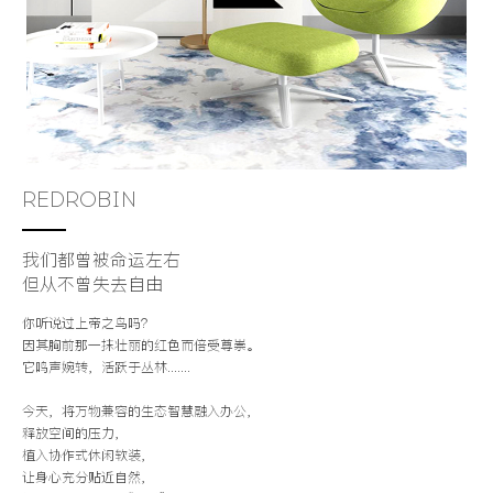
REDROBIN
我们都曾被命运左右
但从不曾失去自由
你听说过上帝之鸟吗？
因其胸前那一抹壮丽的红色而倍受尊崇。
它鸣声婉转，活跃于丛林.......
今天，将万物兼容的生态智慧融入办公，
释放空间的压力，
植入协作式休闲软装，
让身心充分贴近自然，