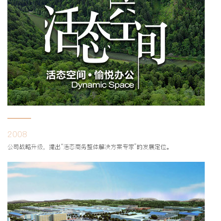
2008
公司战略升级，提出“活态商务整体解决方案专家”的发展定位。