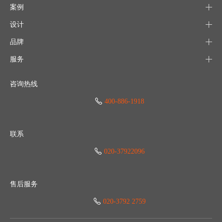
案例
设计
品牌
服务
咨询热线
400-886-1918
联系
020-37922096
售后服务
020-3792 2759