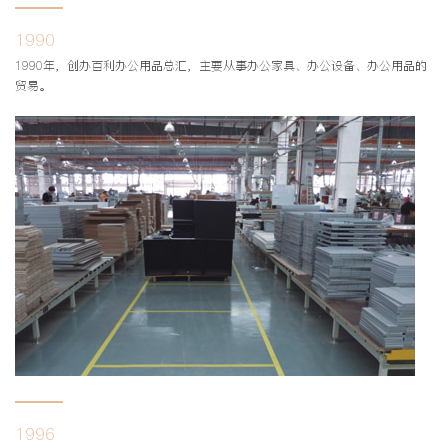
1990
1990年，创办百利办公用品总汇，主要从事办公家具、办公设备、办公用品的
贸易。
1996