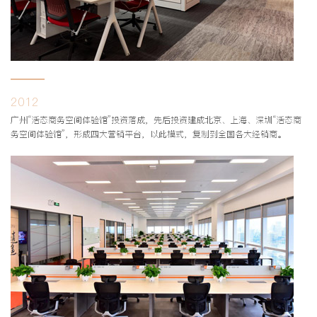
2012
广州“活态商务空间体验馆”投资落成，先后投资建成北京、上海、深圳“活态商
务空间体验馆”，形成四大营销平台，以此模式，复制到全国各大经销商。