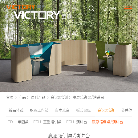
EN
首页
>
产品
>
百利产品
>
会议&培训
>
赢思培训桌/演讲台
新品体验
职员工作站
实木班台
板式桌组
会议&培训
公共休闲
EDU-半圆桌
EDU-直型培训桌
EDU-演讲台
赢思培训桌/演讲台
赢思培训桌/演讲台