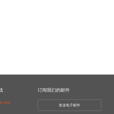
线
订阅我们的邮件
6-1918
发送电子邮件