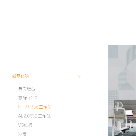
新品体验
>
慕尚班台
寂静间2.0
FIT2.0职员工作站
AL2.0职员工作站
VC维柯
沙发