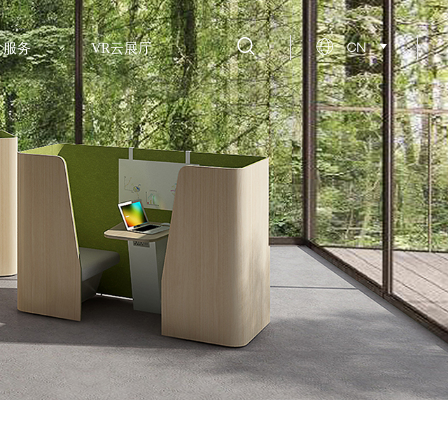
CN
服务
VR云展厅
设计理念
关于百利
超级活态云
品牌荣誉
安装手册
发展历程
保养维护
新闻资讯
招商政策
百利杯
联系方式
设计周
社会责任