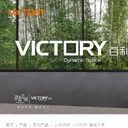
首页
>
产品
>
百利产品
>
公共休闲
>
VIGOR 维格沙发