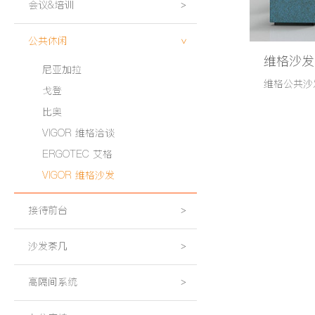
会议&培训
>
公共休闲
>
维格沙发
尼亚加拉
戈登
比奥
VIGOR 维格洽谈
ERGOTEC 艾格
VIGOR 维格沙发
接待前台
>
沙发茶几
>
高隔间系统
>