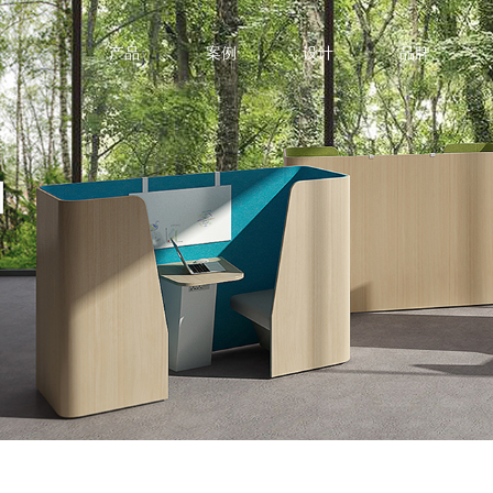
产品
案例
设计
品牌
百利产品
5G-新基建
红胸鸟系列
IT-高科
金融-保险
交通-运输
医疗-教育
更多行业