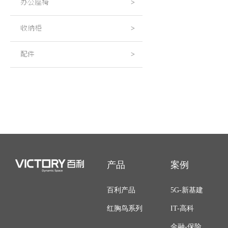
办公座椅
>
收纳柜
>
配件
>
产品
案例
百利产品
5G-新基建
红胸鸟系列
IT-高科
金融-保险